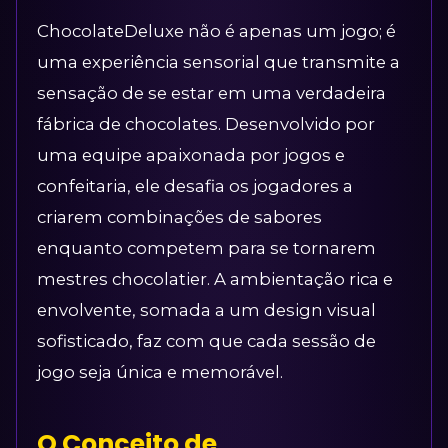
ChocolateDeluxe não é apenas um jogo; é
uma experiência sensorial que transmite a
sensação de se estar em uma verdadeira
fábrica de chocolates. Desenvolvido por
uma equipe apaixonada por jogos e
confeitaria, ele desafia os jogadores a
criarem combinações de sabores
enquanto competem para se tornarem
mestres chocolatier. A ambientação rica e
envolvente, somada a um design visual
sofisticado, faz com que cada sessão de
jogo seja única e memorável.
O Conceito de