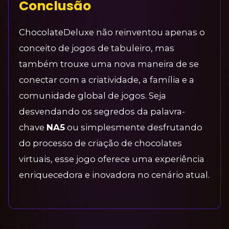
Conclusão
ChocolateDeluxe não reinventou apenas o
conceito de jogos de tabuleiro, mas
também trouxe uma nova maneira de se
conectar com a criatividade, a família e a
comunidade global de jogos. Seja
desvendando os segredos da palavra-
chave
NA5
ou simplesmente desfrutando
do processo de criação de chocolates
virtuais, esse jogo oferece uma experiência
enriquecedora e inovadora no cenário atual.