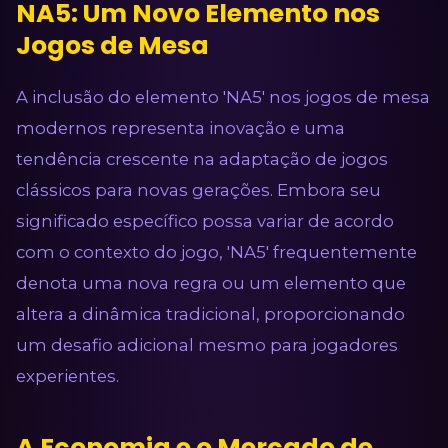
NA5: Um Novo Elemento nos
Jogos de Mesa
A inclusão do elemento 'NA5' nos jogos de mesa
modernos representa inovação e uma
tendência crescente na adaptação de jogos
clássicos para novas gerações. Embora seu
significado específico possa variar de acordo
com o contexto do jogo, 'NA5' frequentemente
denota uma nova regra ou um elemento que
altera a dinâmica tradicional, proporcionando
um desafio adicional mesmo para jogadores
experientes.
A Economia e o Mercado de