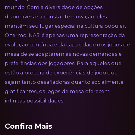
mundo. Com a diversidade de opções
disponíveis e a constante inovação, eles
mantêm seu lugar especial na cultura popular.
O termo 'NA5' é apenas uma representação da
evolução contínua e da capacidade dos jogos de
mesa de se adaptarem às novas demandas e
preferências dos jogadores. Para aqueles que
estão à procura de experiências de jogo que
sejam tanto desafiadoras quanto socialmente
gratificantes, os jogos de mesa oferecem
infinitas possibilidades.
Confira Mais