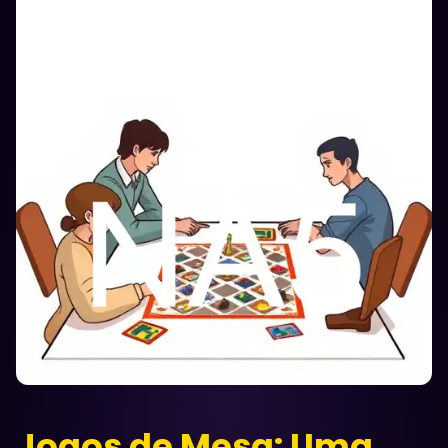
Jogos de Mesa: Uma