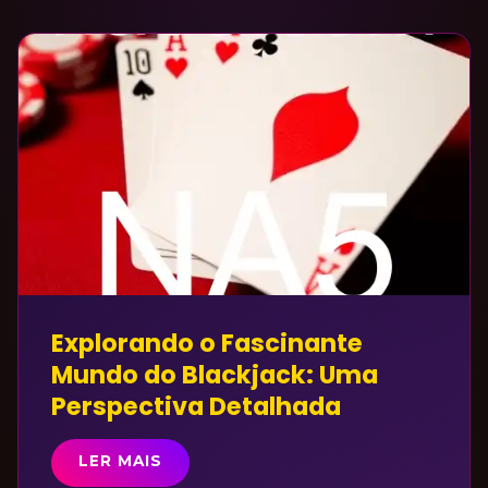
Explorando o Fascinante
Mundo do Blackjack: Uma
Perspectiva Detalhada
LER MAIS