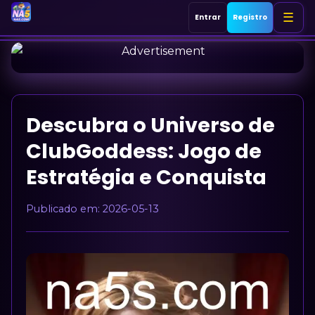
☰
Entrar
Registro
Início
Blackjack
Descubra o Universo de
Jogos de mesa
ClubGoddess: Jogo de
Estratégia e Conquista
Jogos de cassino
Publicado em:
2026-05-13
Esportes
Contate-nos
Últimas Notícias