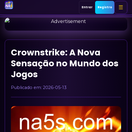
☰
Entrar
Registro
Início
Blackjack
Crownstrike: A Nova
Jogos de mesa
Sensação no Mundo dos
Jogos
Jogos de cassino
Publicado em:
2026-05-13
Esportes
Contate-nos
Últimas Notícias