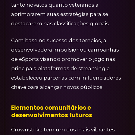
tanto novatos quanto veteranos a
aprimorarem suas estratégias para se
destacarem nas classificações globais.
Com base no sucesso dos torneios, a
desenvolvedora impulsionou campanhas
de eSports visando promover o jogo nas
principais plataformas de streaming e
estabeleceu parcerias com influenciadores
chave para alcançar novos públicos.
Elementos comunitários e
desenvolvimentos futuros
Crownstrike tem um dos mais vibrantes