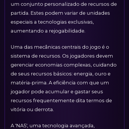
um conjunto personalizado de recursos de
partida. Estes podem variar de unidades
especiais a tecnologias exclusivas,
aumentando a rejogabilidade.
Uma das mecânicas centrais do jogo é o
sistema de recursos. Os jogadores devem
gerenciar economias complexas, cuidando
de seus recursos básicos: energia, ouro e
matéria-prima. A eficiência com que um
jogador pode acumular e gastar seus
recursos frequentemente dita termos de
vitória ou derrota.
A 'NA5', uma tecnologia avançada,