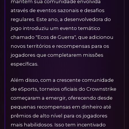
mantém sua comunidade envolvida
através de eventos sazonais e desafios
regulares. Este ano, a desenvolvedora do
jogo introduziu um evento temático
chamado "Ecos de Guerra", que adicionou
novos territórios e recompensas para os
jogadores que completarem missões
específicas.
Além disso, com a crescente comunidade
de eSports, torneios oficiais do Crownstrike
começaram a emergir, oferecendo desde
pequenas recompensas em dinheiro até
prêmios de alto nível para os jogadores
mais habilidosos. Isso tem incentivado