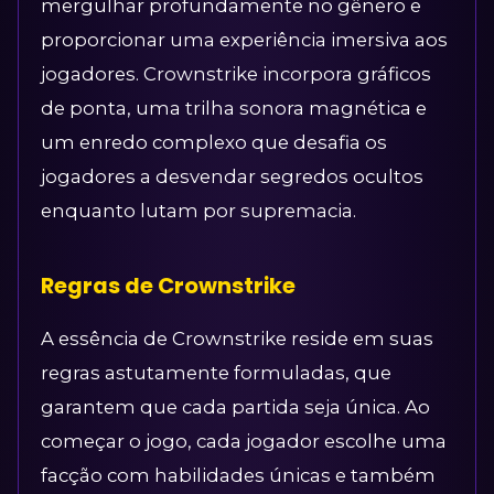
mergulhar profundamente no gênero e
proporcionar uma experiência imersiva aos
jogadores. Crownstrike incorpora gráficos
de ponta, uma trilha sonora magnética e
um enredo complexo que desafia os
jogadores a desvendar segredos ocultos
enquanto lutam por supremacia.
Regras de Crownstrike
A essência de Crownstrike reside em suas
regras astutamente formuladas, que
garantem que cada partida seja única. Ao
começar o jogo, cada jogador escolhe uma
facção com habilidades únicas e também