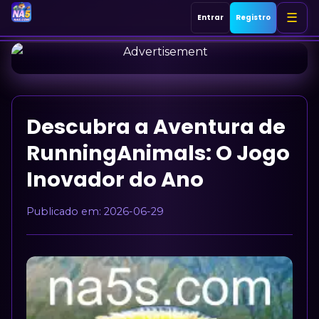
☰
Entrar
Registro
Início
Blackjack
Descubra a Aventura de
Jogos de mesa
RunningAnimals: O Jogo
Inovador do Ano
Jogos de cassino
Publicado em:
2026-06-29
Esportes
Contate-nos
Últimas Notícias