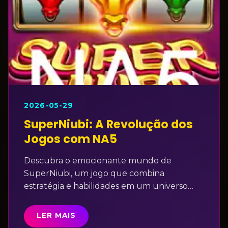
2026-05-29
SuperNiubi: A Revolução dos
Jogos com NA5
Descubra o emocionante mundo de
SuperNiubi, um jogo que combina
estratégia e habilidades em um universo
único. Aprenda sobre sua introdução,
mecânicas e regras inovadoras.
LER MAIS