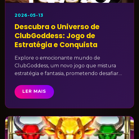
2026-05-13
Descubra o Universo de
ClubGoddess: Jogo de
Estratégia e Conquista
Explore o emocionante mundo de
ClubGoddess, um novo jogo que mistura
estratégia e fantasia, prometendo desafiar
jogadores a cada passo com seu universo
imersivo e mecânicas inovadoras.
LER MAIS