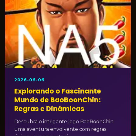
2026-06-06
Explorando o Fascinante
Mundo de BaoBoonChin:
Regras e Dinâmicas
Descubra o intrigante jogo BaoBoonChin:
uma aventura envolvente com regras