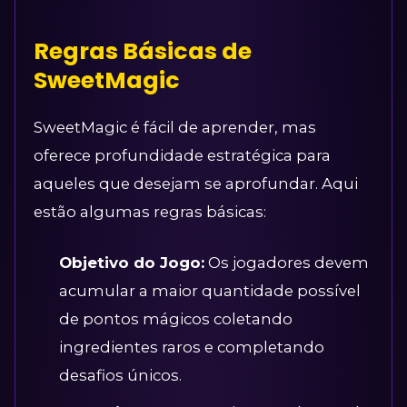
Regras Básicas de
SweetMagic
SweetMagic é fácil de aprender, mas
oferece profundidade estratégica para
aqueles que desejam se aprofundar. Aqui
estão algumas regras básicas:
Objetivo do Jogo:
Os jogadores devem
acumular a maior quantidade possível
de pontos mágicos coletando
ingredientes raros e completando
desafios únicos.