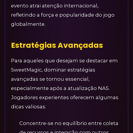
evento atrai atenção internacional,
refletindo a força e popularidade do jogo
globalmente.
Estratégias Avançadas
Para aqueles que desejam se destacar em
SweetMagic, dominar estratégias
avançadas se tornou essencial,
especialmente após a atualização NA5.
Jogadores experientes oferecem algumas
dicas valiosas:
Concentre-se no equilíbrio entre coleta
de recursos e interação com outros