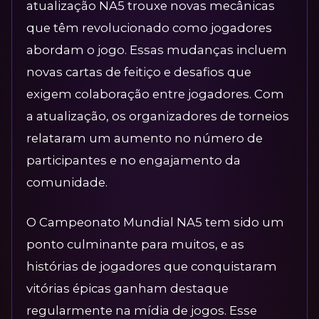
atualização NA5 trouxe novas mecânicas
que têm revolucionado como jogadores
abordam o jogo. Essas mudanças incluem
novas cartas de feitiço e desafios que
exigem colaboração entre jogadores. Com
a atualização, os organizadores de torneios
relataram um aumento no número de
participantes e no engajamento da
comunidade.
O Campeonato Mundial NA5 tem sido um
ponto culminante para muitos, e as
histórias de jogadores que conquistaram
vitórias épicas ganham destaque
regularmente na mídia de jogos. Esse