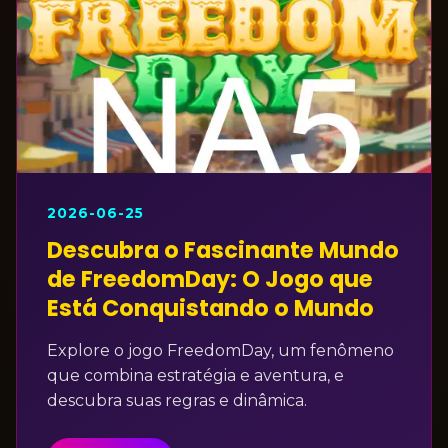
2026-06-25
Descubra o Fascinante Mundo
de FreedomDay: O Jogo que
Está Conquistando o Mundo
Explore o jogo FreedomDay, um fenômeno
que combina estratégia e aventura, e
descubra suas regras e dinâmica.