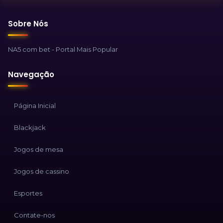
Sobre Nós
NA5 com bet - Portal Mais Popular
Navegação
Página Inicial
Blackjack
Jogos de mesa
Jogos de cassino
Esportes
Contate-nos