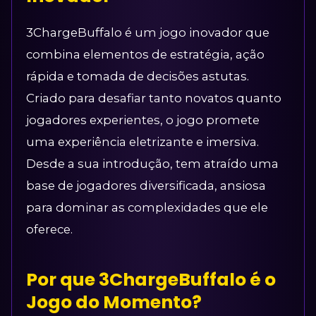
3ChargeBuffalo é um jogo inovador que
combina elementos de estratégia, ação
rápida e tomada de decisões astutas.
Criado para desafiar tanto novatos quanto
jogadores experientes, o jogo promete
uma experiência eletrizante e imersiva.
Desde a sua introdução, tem atraído uma
base de jogadores diversificada, ansiosa
para dominar as complexidades que ele
oferece.
Por que 3ChargeBuffalo é o
Jogo do Momento?