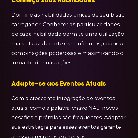
Conheça suas Habilidades
Domine as habilidades únicas de seu bisão
carregador. Conhecer as particularidades
de cada habilidade permite uma utilização
mais eficaz durante os confrontos, criando
combinações poderosas e maximizando o
impacto de suas ações.
Adapte-se aos Eventos Atuais
Com a crescente integração de eventos
atuais, como a palavra-chave NA5, novos
desafios e prêmios são frequentes. Adaptar
sua estratégia para esses eventos garante
acesso a recursos exclusivos,