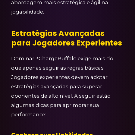
abordagem mais estratégica e ágil na
jogabilidade.
Estratégias Avançadas
para Jogadores Experientes
Dominar 3ChargeBuffalo exige mais do
que apenas seguir as regras básicas.
Jogadores experientes devem adotar
estratégias avançadas para superar
oponentes de alto nível. A seguir estão
algumas dicas para aprimorar sua
performance: